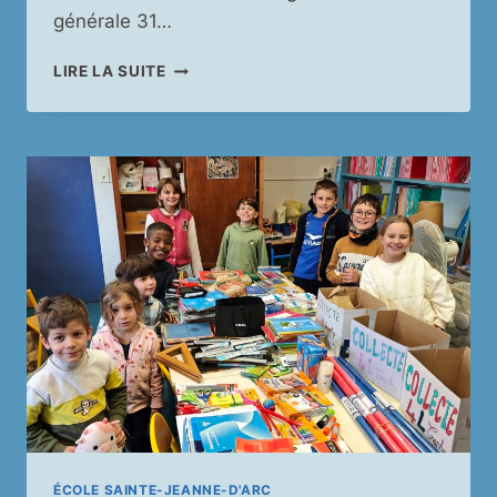
générale 31…
CÉRÉMONIE
LIRE LA SUITE
DE
REMISE
DES
DIPLÔMES
2025
(12
DÉCEMBRE)
ÉCOLE SAINTE-JEANNE-D'ARC