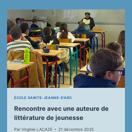
DES
ENFANTS
DU
MAROC
(RAID
4L
TROPHY)
ÉCOLE SAINTE-JEANNE-D'ARC
Rencontre avec une auteure de
littérature de jeunesse
Par
Virginie LACAZE
21 décembre 2025