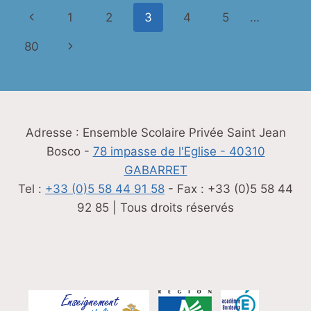
DÉCOUVRIR
Navigation
Page
1
2
3
4
5
…
LA
NOTION
de
précédente
Page
80
D’ÉCOSYSTÈME
QU’UNE
page
suivante
SORTIE
SUR
LE
TERRAIN ?
Adresse : Ensemble Scolaire Privée Saint Jean
Bosco -
78 impasse de l'Eglise - 40310
GABARRET
Tel :
+33 (0)5 58 44 91 58
- Fax : +33 (0)5 58 44
92 85 | Tous droits réservés