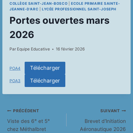
COLLÈGE SAINT-JEAN-BOSCO
|
ECOLE PRIMAIRE SAINTE-
JEANNE-D'ARC
|
LYCÉE PROFESSIONNEL SAINT-JOSEPH
Portes ouvertes mars
2026
Par
Equipe Educative
16 février 2026
Télécharger
POA4
Télécharger
POA3
Navigation
PRÉCÉDENT
SUIVANT
Viste des 6° et 5°
Brevet d’Initiation
de
chez Méthalbret
Aéronautique 2026