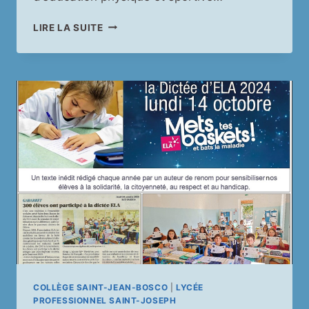
TOUTES
LIRE LA SUITE
LES
PHOTOS
DU
CROSS
2024
DE
NOTRE
ENSEMBLE
SCOLAIRE
EN
FAVEUR
DE
L’ASSOCIATION
CHRYSALIDE
COLLÈGE SAINT-JEAN-BOSCO
|
LYCÉE
PROFESSIONNEL SAINT-JOSEPH