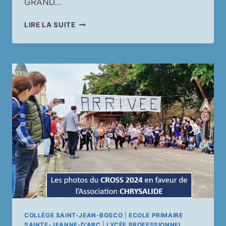
GRAND…
LA
LIRE LA SUITE
VIDÉO
DRONE
DU
CROSS
2024-
2025
COLLÈGE SAINT-JEAN-BOSCO
|
ECOLE PRIMAIRE
SAINTE-JEANNE-D'ARC
|
LYCÉE PROFESSIONNEL