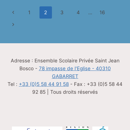
DRONES
POUR
Navigation
Page
1
2
3
4
…
16
LES
COLLÉGIENS
de
précédente
Page
DE
5ÈME
page
suivante
ET
4ÈME
Adresse : Ensemble Scolaire Privée Saint Jean
Bosco -
78 impasse de l'Eglise - 40310
GABARRET
Tel :
+33 (0)5 58 44 91 58
- Fax : +33 (0)5 58 44
92 85 | Tous droits réservés