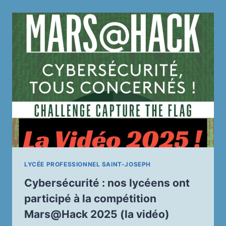
AMBASSADEUR
DU
NUMÉRIQUE
POUR
L’UNION
EUROPÉENNE,
EXPERT
EN
INTELLIGENCE
ARTIFICIELLE
A
TENU
UNE
CONFÉRENCE
DANS
NOTRE
LYCÉE PROFESSIONNEL SAINT-JOSEPH
LYCÉE
Cybersécurité : nos lycéens ont
PROFESSIONNEL
PRIVÉ
participé à la compétition
SAINT-
Mars@Hack 2025 (la vidéo)
JOSEPH.