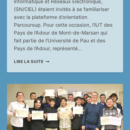
Informatique et Réseaux Electronique,
(SN/CIEL) étaient invités à se familiariser
avec la plateforme d’orientation
Parcoursup. Pour cette occasion, l’IUT des
Pays de l’Adour de Mont-de-Marsan qui
fait partie de l’Université de Pau et des
Pays de l’Adour, représenté…
ORIENTATION
LIRE LA SUITE
2025 :
DEUX
ANCIENS
LYCÉENS
SONT
VENUS
TÉMOIGNER
À
LA
RÉUNION
POST-