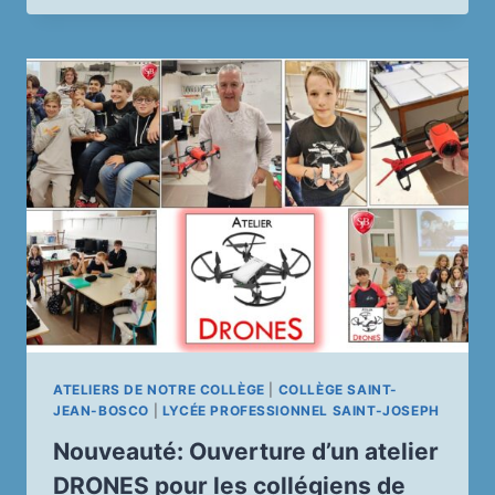
ONT
PARTICIPÉ
À
LA
DICTÉE
ELA
2024
ATELIERS DE NOTRE COLLÈGE
|
COLLÈGE SAINT-
JEAN-BOSCO
|
LYCÉE PROFESSIONNEL SAINT-JOSEPH
Nouveauté: Ouverture d’un atelier
DRONES pour les collégiens de