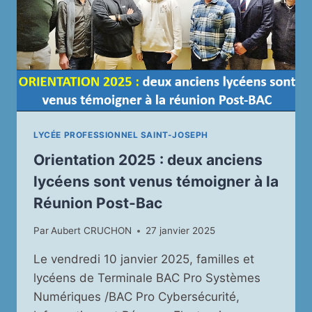
ET
NOTRE
LYCÉE
SE
DISTINGUENT
DANS
LES
CLASSEMENTS
!
LYCÉE PROFESSIONNEL SAINT-JOSEPH
Orientation 2025 : deux anciens
lycéens sont venus témoigner à la
Réunion Post-Bac
Par
Aubert CRUCHON
27 janvier 2025
Le vendredi 10 janvier 2025, familles et
lycéens de Terminale BAC Pro Systèmes
Numériques /BAC Pro Cybersécurité,