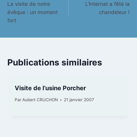
La visite de notre
L’Internat a fêté la
de
évêque : un moment
chandeleur !
l’article
fort
Publications similaires
Visite de l’usine Porcher
Par
Aubert CRUCHON
21 janvier 2007