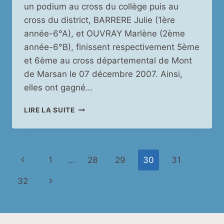
un podium au cross du collège puis au
cross du district, BARRERE Julie (1ère
année-6°A), et OUVRAY Marlène (2ème
année-6°B), finissent respectivement 5ème
et 6ème au cross départemental de Mont
de Marsan le 07 décembre 2007. Ainsi,
elles ont gagné…
CROSS
LIRE LA SUITE
RÉGIONAL
Navigation
Page
1
…
28
29
30
31
de
précédente
Page
32
page
suivante