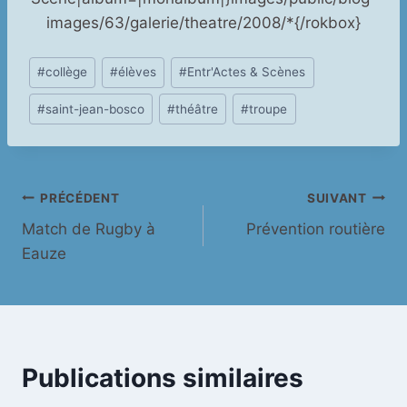
images/63/galerie/theatre/2008/*{/rokbox}
Étiquettes
#
collège
#
élèves
#
Entr'Actes & Scènes
de
#
saint-jean-bosco
#
théâtre
#
troupe
la
publication :
Navigation
PRÉCÉDENT
SUIVANT
Match de Rugby à
Prévention routière
de
Eauze
l’article
Publications similaires