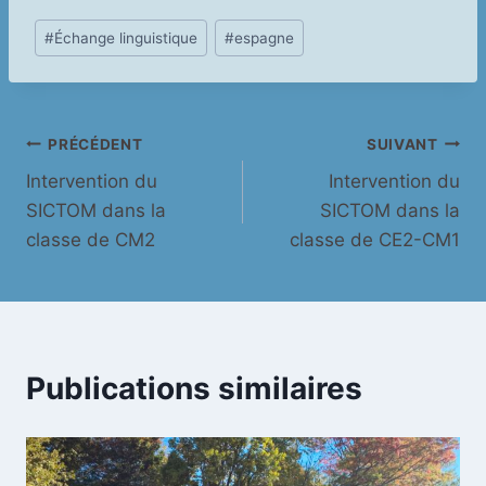
Étiquettes
#
Échange linguistique
#
espagne
de
la
publication :
Navigation
PRÉCÉDENT
SUIVANT
Intervention du
Intervention du
de
SICTOM dans la
SICTOM dans la
l’article
classe de CM2
classe de CE2-CM1
Publications similaires