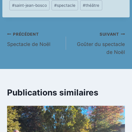
#
saint-jean-bosco
#
spectacle
#
théâtre
la
publication :
Navigation
PRÉCÉDENT
SUIVANT
Spectacle de Noël
Goûter du spectacle
de
de Noël
l’article
Publications similaires