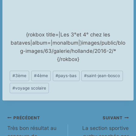
{rokbox title=|Les 3°et 4° chez les
bataves|album=|monalbum|}images/public/blo
g-images/63/galerie/hollande/2016-2/*
{/rokbox}
Étiquettes
#
3ème
#
4ème
#
pays-bas
#
saint-jean-bosco
de
#
voyage scolaire
la
publication :
Navigation
PRÉCÉDENT
SUIVANT
Très bon résultat au
La section sportive
de