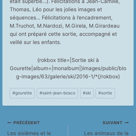
était superbe…). Félicitations à Jean-Camille,
Thomas, Léo pour les jolies images et
séquences… Félicitations à l’encadrement,
M.Truchot, M.Nardozi, M.Girela, M.Girardeau
qui ont préparé cette sortie, accompagné et
veillé sur les enfants.
{rokbox title=|Sortie ski à
Gourette|album=|monalbum|}images/public/blo
g-images/63/galerie/ski/2016-1/*{/rokbox}
Étiquettes
#
gourette
#
saint-jean-bosco
#
ski
#
sortie
de
la
publication :
Navigation
PRÉCÉDENT
SUIVANT
Les sixièmes et le
Les animaux de la