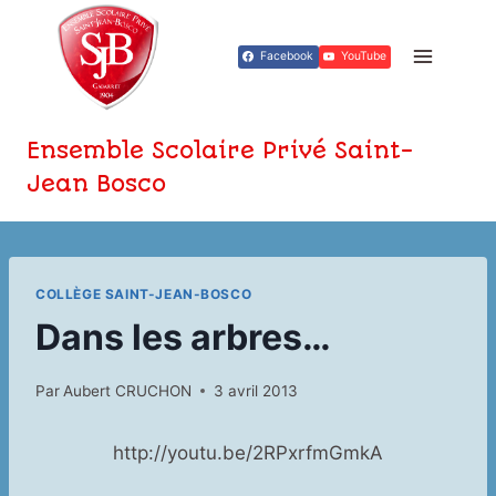
Aller
au
Facebook
YouTube
contenu
Ensemble Scolaire Privé Saint-
Jean Bosco
COLLÈGE SAINT-JEAN-BOSCO
Dans les arbres…
Par
Aubert CRUCHON
3 avril 2013
http://youtu.be/2RPxrfmGmkA