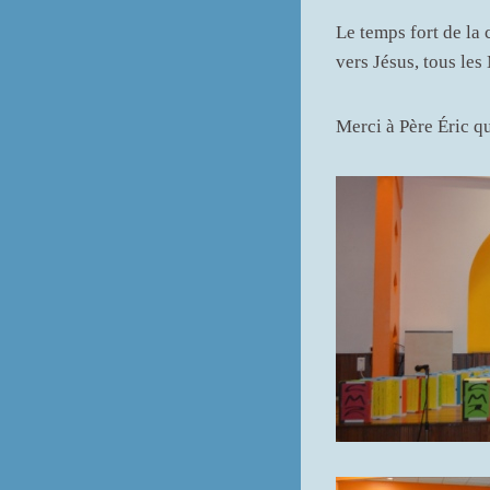
Le temps fort de la
vers Jésus, tous le
Merci à Père Éric qu