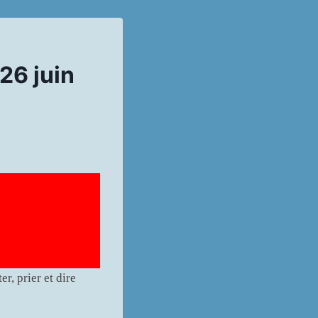
26 juin
er, prier et dire