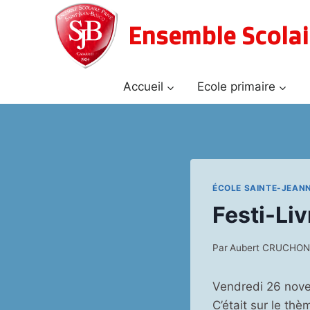
Aller
au
Ensemble Scolai
contenu
Accueil
Ecole primaire
ÉCOLE SAINTE-JEAN
Festi-Liv
Par
Aubert CRUCHO
Vendredi 26 novem
C’était sur le th