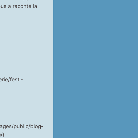
us a raconté la
ie/festi-
ages/public/blog-
x}