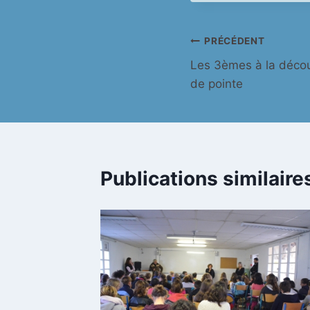
publication :
Navigation
PRÉCÉDENT
Les 3èmes à la décou
de
de pointe
l’article
Publications similaire