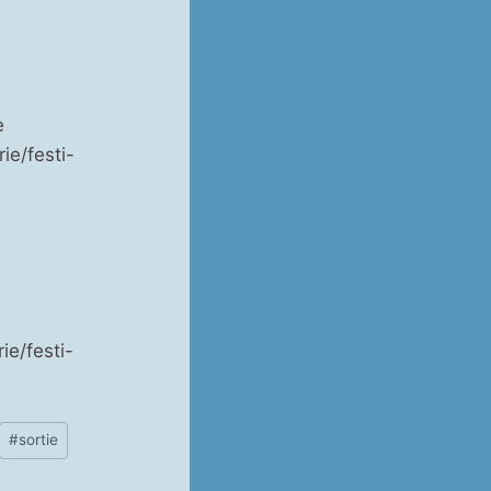
e
e/festi-
u
e/festi-
#
sortie