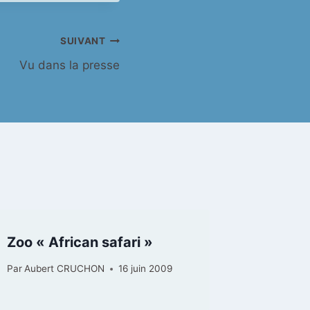
SUIVANT
Vu dans la presse
Zoo « African safari »
Sortie s
Martin
Par
Aubert CRUCHON
16 juin 2009
Par
Auber