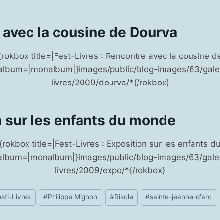
 avec la cousine de Dourva
{rokbox title=|Fest-Livres : Rencontre avec la cousine d
album=|monalbum|}images/public/blog-images/63/galeri
livres/2009/dourva/*{/rokbox}
n sur les enfants du monde
{rokbox title=|Fest-Livres : Exposition sur les enfants d
lbum=|monalbum|}images/public/blog-images/63/galeri
livres/2009/expo/*{/rokbox}
esti-Livres
#
Philippe Mignon
#
Riscle
#
sainte-jeanne-d'arc