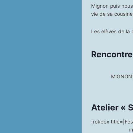
Mignon puis nous
vie de sa cousine
Les élèves de la
Rencontre
MIGNON|a
Atelier «
{rokbox title=|F
i