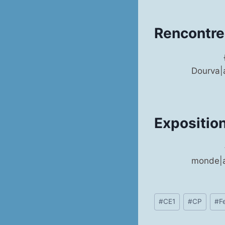
Rencontre
Dourva|
Expositio
monde|a
Étiquettes
#
CE1
#
CP
#
F
de
la