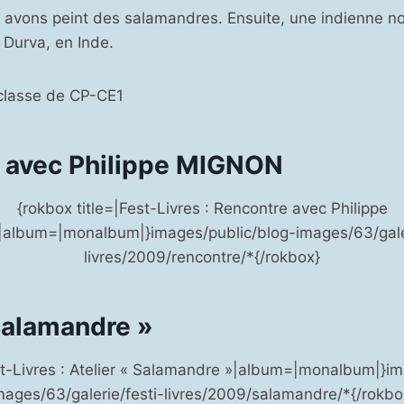
 avons peint des salamandres. Ensuite, une indienne no
 Durva, en Inde.
 classe de CP-CE1
 avec Philippe MIGNON
{rokbox title=|Fest-Livres : Rencontre avec Philippe
lbum=|monalbum|}images/public/blog-images/63/galer
livres/2009/rencontre/*{/rokbox}
 Salamandre »
est-Livres : Atelier « Salamandre »|album=|monalbum|}im
mages/63/galerie/festi-livres/2009/salamandre/*{/rokbo