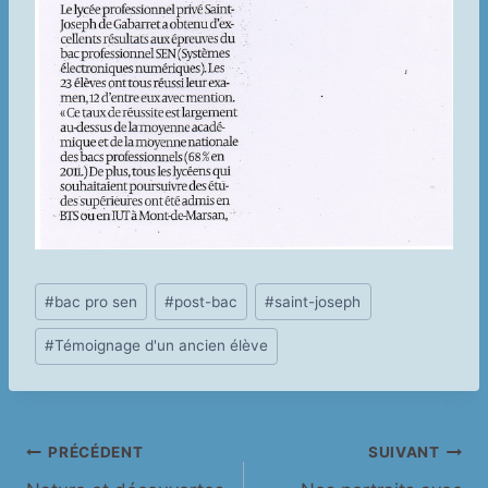
Étiquettes
#
bac pro sen
#
post-bac
#
saint-joseph
de
#
Témoignage d'un ancien élève
la
publication :
Navigation
PRÉCÉDENT
SUIVANT