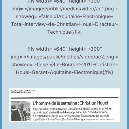
{flv width= »640″ height= »390″
img= »/images/public/medias/video/ae1.png »
showeq= »false »}Aquitaine-Electronique-
Total-interview-de-Christian-Houel-Directeur-
Technique{/flv}
{flv width= »640″ height= »390″
img= »/images/public/medias/video/ae2.png »
showeq= »false »}Le-Bourget-2011-Christian-
Houel-Gerant-Aquitaine-Electronique{/flv}