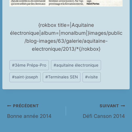
{rokbox title=|Aquitaine
électronique|album=|monalbum|}images/public
/blog-images/63/galerie/aquitaine-
electronique/2013/*{/rokbox}
Étiquettes
#
3ème Prépa-Pro
#
aquitaine électronique
de
#
saint-joseph
#
Terminales SEN
#
visite
la
publication :
Navigation
PRÉCÉDENT
SUIVANT
Bonne année 2014
Défi Canson 2014
de