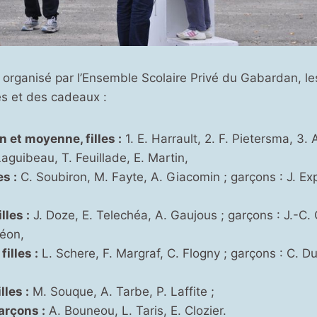
s organisé par l’Ensemble Scolaire Privé du Gabardan, l
es et des cadeaux :
n et moyenne, filles :
1. E. Harrault, 2. F. Pietersma, 3. 
Laguibeau, T. Feuillade, E. Martin,
es :
C. Soubiron, M. Fayte, A. Giacomin ; garçons : J. Ex
lles :
J. Doze, E. Telechéa, A. Gaujous ; garçons : J.-C. 
éon,
illes :
L. Schere, F. Margraf, C. Flogny ; garçons : C. 
lles :
M. Souque, A. Tarbe, P. Laffite ;
arçons :
A. Bouneou, L. Taris, E. Clozier.