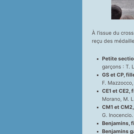
r
C
h
r
À l’issue du cros
reçu des médaill
y
s
Petite sectio
a
garçons : T. 
GS et CP, fill
l
F. Mazzocco,
i
CE1 et CE2, fi
d
Morano, M. L
CM1 et CM2, f
e
G. Inocencio.
Benjamins, fi
Benjamins g