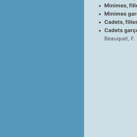
Minimes, fill
Minimes gar
Cadets, filles
Cadets garç
Beauquet, F. 