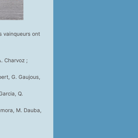
es vainqueurs ont
A. Charvoz ;
pert, G. Gaujous,
Garcia, Q.
Dumora, M. Dauba,