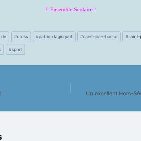
l’ Ensemble Scolaire !
lide
#
cross
#
patrice lagisquet
#
saint-jean-bosco
#
saint-
c
#
sport
s
Un excellent Hors-Sér
s