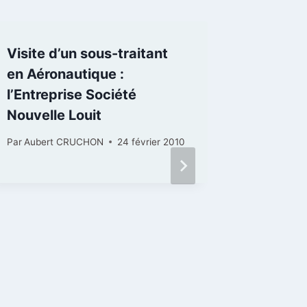
Visite d’un sous-traitant
en Aéronautique :
l’Entreprise Société
Nouvelle Louit
Par
Aubert CRUCHON
24 février 2010
LASER 
lycéens
Par
Auber
18 décembr