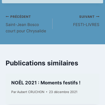
publication :
Navigation
PRÉCÉDENT
SUIVANT
Saint-Jean Bosco
FESTI-LIVRES
de
court pour Chrysalide
l’article
Publications similaires
NOËL 2021 : Moments festifs !
Par
Aubert CRUCHON
23 décembre 2021