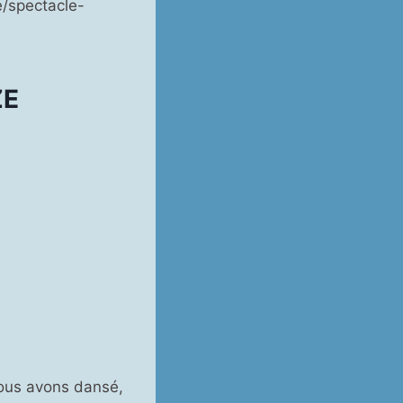
/spectacle-
ZE
nous avons dansé,