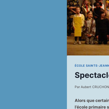
ÉCOLE SAINTE-JEAN
Spectacl
Par
Aubert CRUCHO
Alors que certain
l’école primaire 