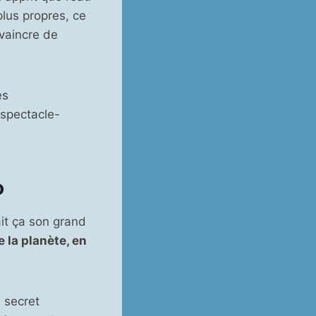
plus propres, ce
nvaincre de
es
spectacle-
o
ait ça son grand
 la planète, en
e secret