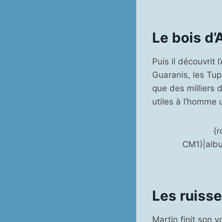
Le bois d
Puis il découvrit
Guaranis, les Tupi
que des milliers 
utiles à l’homme u
{r
CM1)|albu
Les ruiss
Martin finit son v