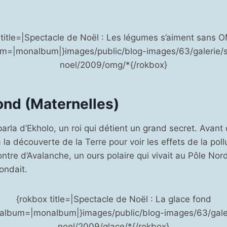
 title=|Spectacle de Noël : Les légumes s’aiment sans 
um=|monalbum|}images/public/blog-images/63/galerie/s
noel/2009/omg/*{/rokbox}
ond (Maternelles)
parla d’Ekholo, un roi qui détient un grand secret. Avant d
 à la découverte de la Terre pour voir les effets de la pollut
ntre d’Avalanche, un ours polaire qui vivait au Pôle Nord.
ondait.
{rokbox title=|Spectacle de Noël : La glace fond
|album=|monalbum|}images/public/blog-images/63/gale
noel/2009/glace/*{/rokbox}