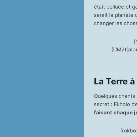
était polluée et g
serait la planète 
changer les chos
{
(CM2)|alb
La Terre à
Quelques chants l
secret : Ekholo c’e
faisant chaque j
{rokbox