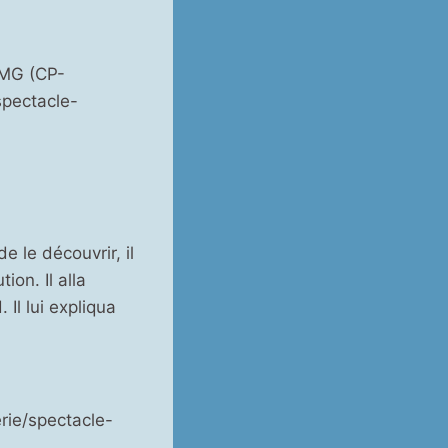
OMG (CP-
pectacle-
e le découvrir, il
ion. Il alla
 Il lui expliqua
rie/spectacle-