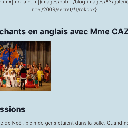
lbum=|monalbum|}images/public/blog-images/63/galerie
noel/2009/secret/*{/rokbox}
chants en anglais avec Mme CA
ssions
le de Noël, plein de gens étaient dans la salle. Quand 