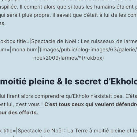
aspillée. Il comprit alors que si tous les humains étaient 
qui serait plus propre. il savait que c’était à lui de les co
es.
rokbox title=|Spectacle de Noël : Les ruisseaux de larm
um=|monalbum|}images/public/blog-images/63/galerie/
noel/2009/larmes/*{/rokbox}
 moitié pleine & le secret d’Ekhol
ui firent alors comprendre qu’Ekholo n’existait pas. C’ét
st lui, c’est vous !
C’est tous ceux qui veulent défendre
our des efforts.
 title=|Spectacle de Noël : La Terre à moitié pleine et l