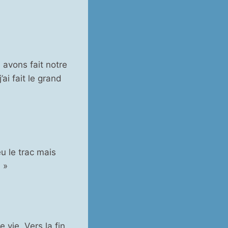
avons fait notre
’ai fait le grand
eu le trac mais
 »
 vie. Vers la fin