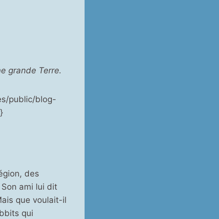
ne grande Terre.
s/public/blog-
}
région, des
Son ami lui dit
is que voulait-il
bbits qui