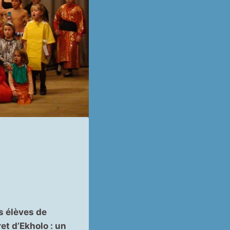
s élèves de
et d’Ekholo : un