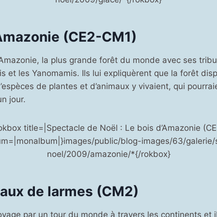
’Amazonie (CE2-CM1)
 l’Amazonie, la plus grande forêt du monde avec ses tribu
s et les Yanomamis. Ils lui expliquèrent que la forêt disp
d’espèces de plantes et d’animaux y vivaient, qui pourraie
n jour.
okbox title=|Spectacle de Noël : Le bois d’Amazonie (C
m=|monalbum|}images/public/blog-images/63/galerie/
noel/2009/amazonie/*{/rokbox}
eaux de larmes (CM2)
oyage par un tour du monde à travers les continents et il