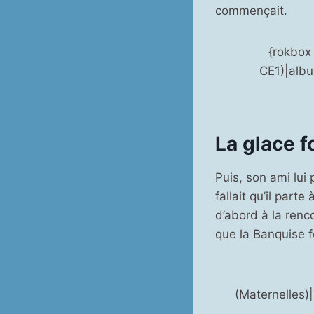
commençait.
{rokbox
CE1)|alb
La glace f
Puis, son ami lui 
fallait qu’il parte
d’abord à la renco
que la Banquise f
(Maternelles)