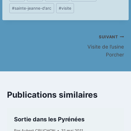
de
#
sainte-jeanne-d'arc
#
visite
la
publication :
Navigation
SUIVANT
Visite de l’usine
de
Porcher
l’article
Publications similaires
Sortie dans les Pyrénées
Par
Aubert CRUCHON
31 mai 2011