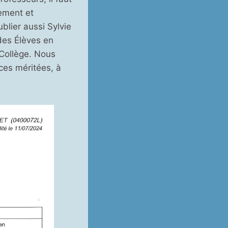
vement et
lier aussi Sylvie
es Élèves en
 Collège. Nous
ces méritées, à