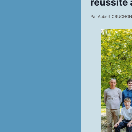
réussite 
Par
Aubert CRUCHO