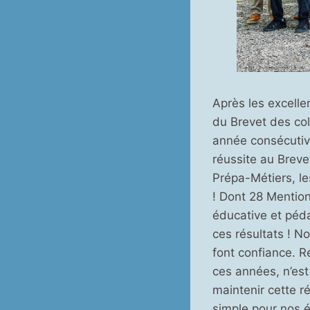
Après les excellen
du Brevet des co
année consécutiv
réussite au Breve
Prépa-Métiers, le
! Dont 28 Mention
éducative et péda
ces résultats ! N
font confiance. R
ces années, n’es
maintenir cette r
simple pour nos é