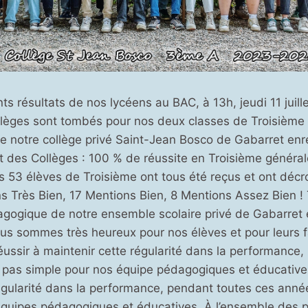
ts résultats de nos lycéens au BAC, à 13h, jeudi 11 juille
llèges sont tombés pour nos deux classes de Troisième 
e notre collège privé Saint-Jean Bosco de Gabarret enr
t des Collèges : 100 % de réussite en Troisième général
s 53 élèves de Troisième ont tous été reçus et ont déc
s Très Bien, 17 Mentions Bien, 8 Mentions Assez Bien ! 
gogique de notre ensemble scolaire privé de Gabarret e
ous sommes très heureux pour nos élèves et pour leurs f
éussir à maintenir cette régularité dans la performance
t pas simple pour nos équipe pédagogiques et éducative
égularité dans la performance, pendant toutes ces année
quipes pédagogiques et éducatives. À l’ensemble des pr