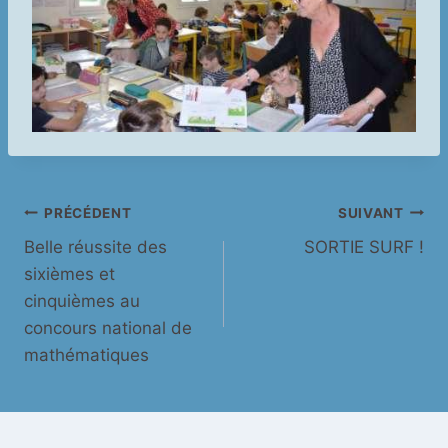
Navigation
PRÉCÉDENT
SUIVANT
Belle réussite des
SORTIE SURF !
de
sixièmes et
l’article
cinquièmes au
concours national de
mathématiques