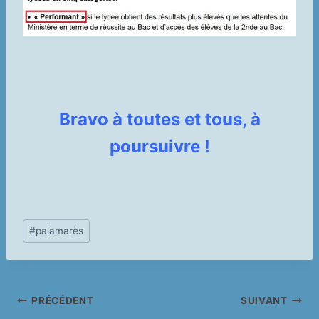
Bravo à toutes et tous, à
poursuivre !
Étiquettes
#
palamarès
de
la
publication :
Navigation
PRÉCÉDENT
SUIVANT