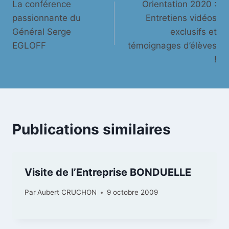
La conférence
Orientation 2020 :
de
passionnante du
Entretiens vidéos
l’article
Général Serge
exclusifs et
EGLOFF
témoignages d’élèves
!
Publications similaires
Visite de l’Entreprise BONDUELLE
Par
Aubert CRUCHON
9 octobre 2009