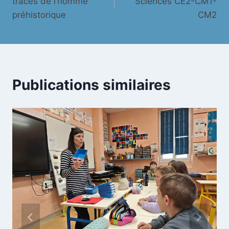
traces de l’homme
Sciences CE2-CM1-
l’article
préhistorique
CM2
Publications similaires