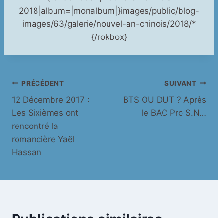
2018|album=|monalbum|}images/public/blog-
images/63/galerie/nouvel-an-chinois/2018/*
{/rokbox}
Navigation
PRÉCÉDENT
SUIVANT
12 Décembre 2017 :
BTS OU DUT ? Après
de
Les Sixièmes ont
le BAC Pro S.N…
l’article
rencontré la
romancière Yaël
Hassan