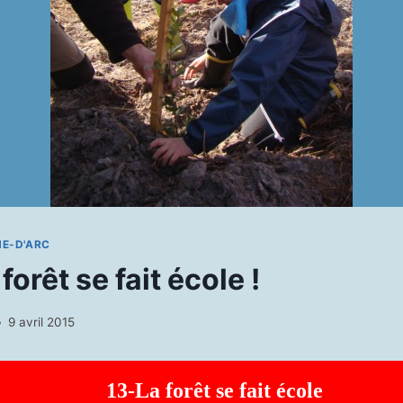
NE-D'ARC
forêt se fait école !
9 avril 2015
13-La forêt se fait école