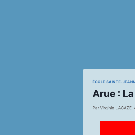
ÉCOLE SAINTE-JEAN
Arue : La 
Par
Virginie LACAZE