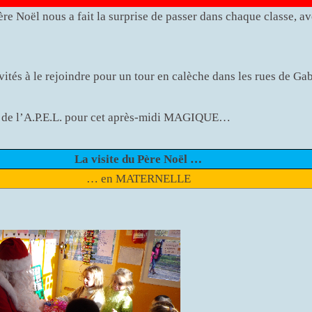
ère Noël nous a fait la surprise de passer dans chaque classe, a
nvités à le rejoindre pour un tour en calèche dans les rues de Gab
 de l’A.P.E.L. pour cet après-midi MAGIQUE…
La visite du Père Noël …
… en MATERNELLE