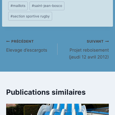
Étiquettes
#
maillots
#
saint-jean-bosco
de
#
section sportive rugby
la
publication :
Navigation
PRÉCÉDENT
SUIVANT
Elevage d’escargots
Projet reboisement
de
(jeudi 12 avril 2012)
l’article
Publications similaires