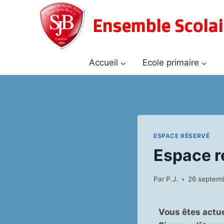
Aller
au
Ensemble Scolai
contenu
Accueil
Ecole primaire
ESPACE RÉSERVÉ
Espace r
Par
P.J.
26 septemb
Vous êtes actu