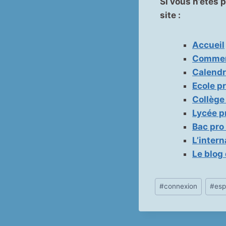
Si vous n’êtes 
site :
Accueil
Comment
Calendr
Ecole p
Collège
Lycée p
Bac pro
L’intern
Le blog
Étiquettes
#
connexion
#
es
de
la
publication :