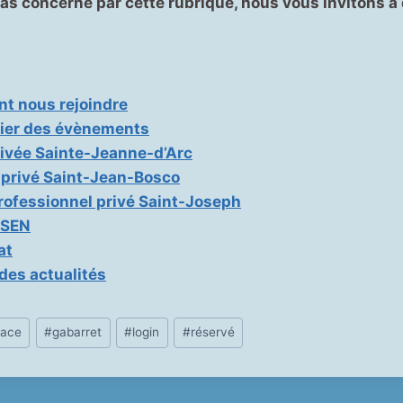
pas concerné par cette rubrique, nous vous invitons à
 nous rejoindre
ier des évènements
rivée Sainte-Jeanne-d’Arc
 privé Saint-Jean-Bosco
rofessionnel privé Saint-Joseph
 SEN
at
 des actualités
pace
#
gabarret
#
login
#
réservé