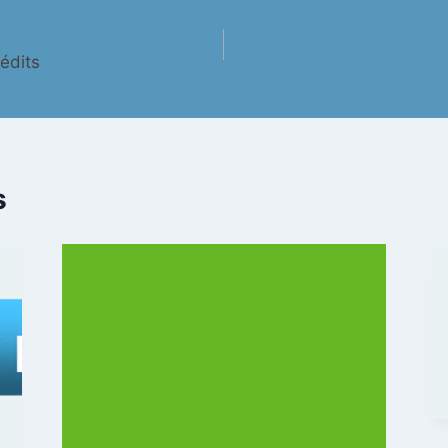
édits
s