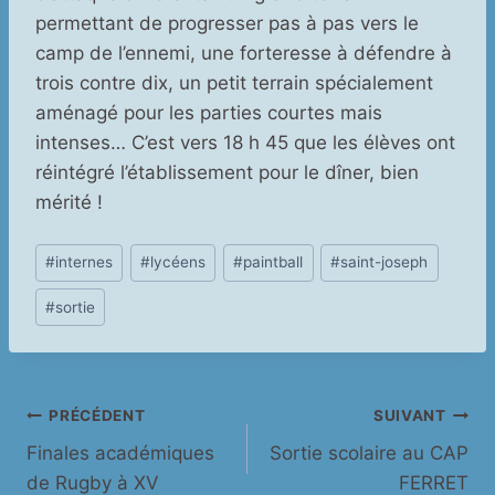
permettant de progresser pas à pas vers le
camp de l’ennemi, une forteresse à défendre à
trois contre dix, un petit terrain spécialement
aménagé pour les parties courtes mais
intenses… C’est vers 18 h 45 que les élèves ont
réintégré l’établissement pour le dîner, bien
mérité !
Étiquettes
#
internes
#
lycéens
#
paintball
#
saint-joseph
de
#
sortie
la
publication :
Navigation
PRÉCÉDENT
SUIVANT
Finales académiques
Sortie scolaire au CAP
de
de Rugby à XV
FERRET