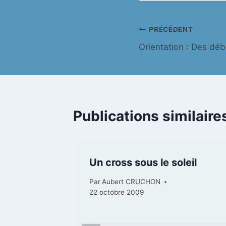
publication :
Navigation
PRÉCÉDENT
Orientation : Des dé
de
l’article
Publications similaire
Un cross sous le soleil
Par
Aubert CRUCHON
22 octobre 2009