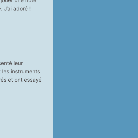
r jouer une note
 J’ai adoré !
enté leur
t les instruments
vés et ont essayé