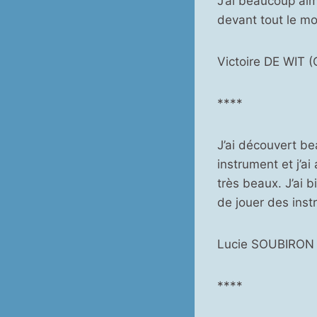
J’ai beaucoup aimé
devant tout le mo
Victoire DE WIT (
****
J’ai découvert be
instrument et j’ai
très beaux. J’ai 
de jouer des ins
Lucie SOUBIRON
****