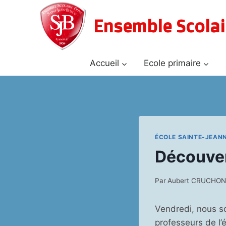
Aller
au
Ensemble Scolai
contenu
Accueil
Ecole primaire
ÉCOLE SAINTE-JEAN
Découver
Par
Aubert CRUCHO
Vendredi, nous so
professeurs de l’