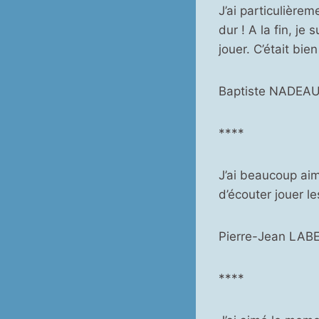
J’ai particulière
dur ! A la fin, je 
jouer. C’était bien
Baptiste NADEAU
****
J’ai beaucoup aim
d’écouter jouer l
Pierre-Jean LAB
****