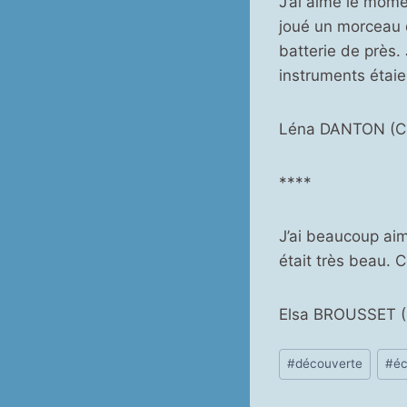
J’ai aimé le mome
joué un morceau d
batterie de près. 
instruments étaien
Léna DANTON (C
****
J’ai beaucoup aimé
était très beau. 
Elsa BROUSSET 
Étiquettes
#
découverte
#
éc
de
la