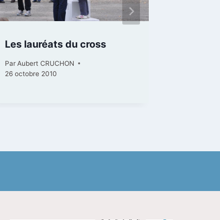
Les lauréats du cross
Découv
l’Écom
Par
Aubert CRUCHON
26 octobre 2010
Par
Virgin