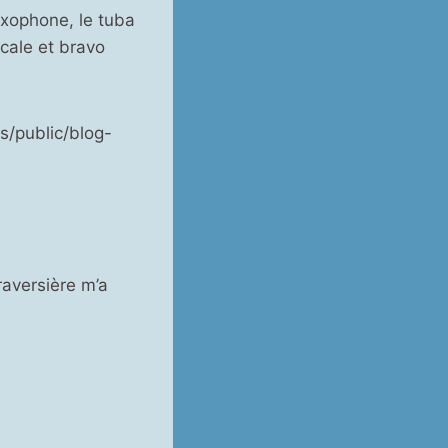
saxophone, le tuba
icale et bravo
/public/blog-
raversière m’a