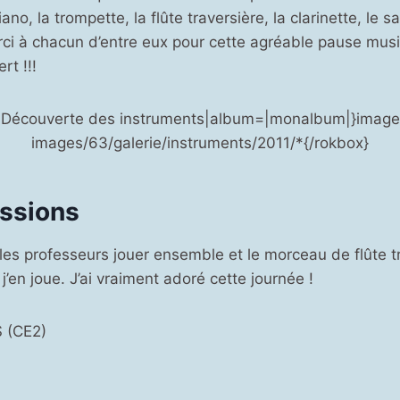
iano, la trompette, la flûte traversière, la clarinette, le 
erci à chacun d’entre eux pour cette agréable pause mus
rt !!!
=|Découverte des instruments|album=|monalbum|}images
images/63/galerie/instruments/2011/*{/rokbox}
ssions
 les professeurs jouer ensemble et le morceau de flûte t
’en joue. J’ai vraiment adoré cette journée !
 (CE2)