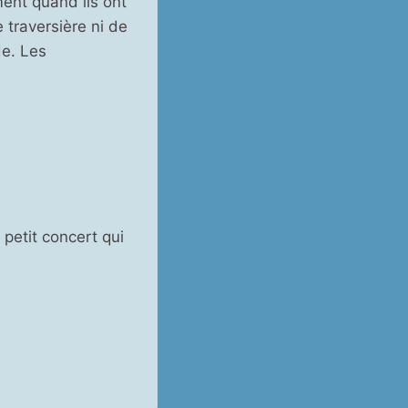
ment quand ils ont
 traversière ni de
de. Les
 petit concert qui