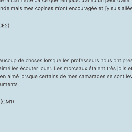
 la clarinette parce que j’en joue. J’ai eu un peur d’alle
nde mais mes copines m’ont encouragée et j’y suis allée.
CE2)
aucoup de choses lorsque les professeurs nous ont prés
 aimé les écouter jouer. Les morceaux étaient très jolis e
bien aimé lorsque certains de mes camarades se sont le
truments
 (CM1)