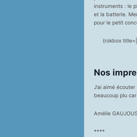
instruments : le p
et la batterie. M
pour le petit conce
{rokbox title
Nos impre
J’ai aimé écouter
beaucoup plu car j
Amélie GAUJOUS
****