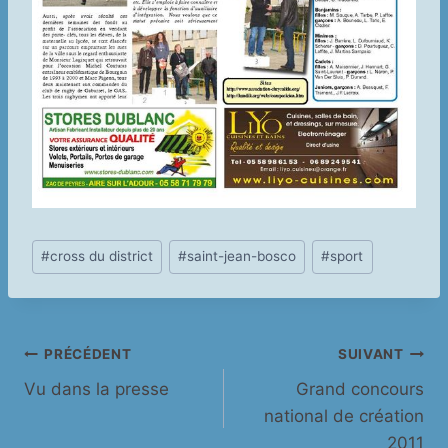
Étiquettes
#
cross du district
#
saint-jean-bosco
#
sport
de
la
publication :
Navigation
PRÉCÉDENT
SUIVANT
Vu dans la presse
Grand concours
de
national de création
l’article
2011