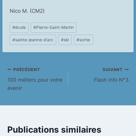
Nico M. (CM2)
Étiquettes
#
école
#
Pierre-Saint-Martin
de
#
sainte-jeanne-d'arc
#
ski
#
sortie
la
publication :
Navigation
PRÉCÉDENT
SUIVANT
100 métiers pour votre
Flash info N°3
de
avenir
l’article
Publications similaires