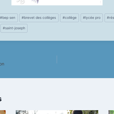
#
bep sen
#
brevet des collèges
#
collège
#
lycée pro
#
rés
#
saint-joseph
ton
s