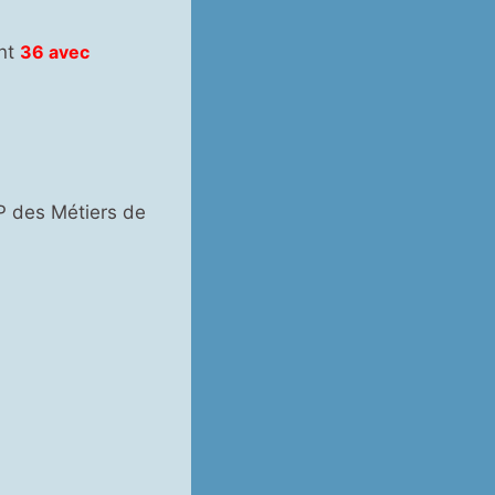
ont
36 avec
EP des Métiers de