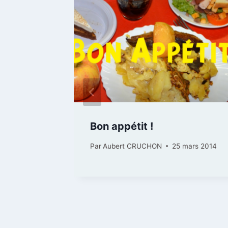
 les
Bon appétit !
Par
Aubert CRUCHON
25 mars 2014
uin 2013