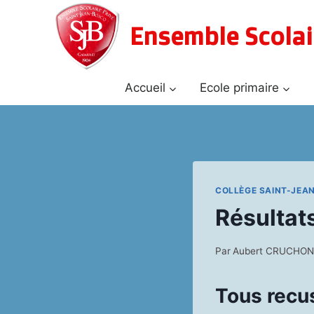
Aller
au
Ensemble Scolai
contenu
Accueil
Ecole primaire
COLLÈGE SAINT-JEA
Résultat
Par
Aubert CRUCHO
Tous recu