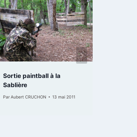
Sortie paintball à la
Avril 2
Sablière
et les l
Par
Aubert CRUCHON
13 mai 2011
Par
Auber