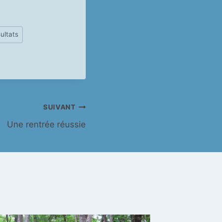
ultats
SUIVANT
Une rentrée réussie